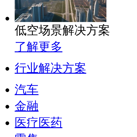
低空场景解决方案
了解更多
行业解决方案
汽车
金融
医疗医药