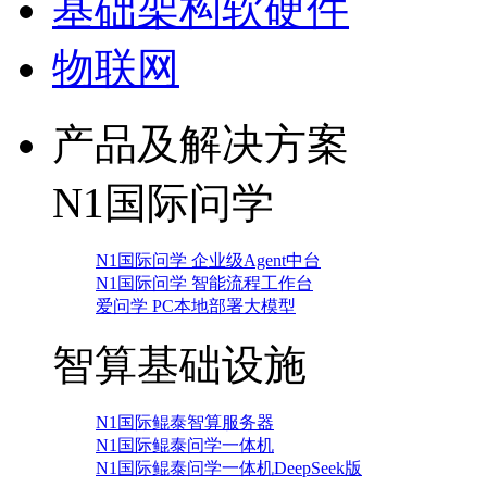
基础架构软硬件
物联网
产品及解决方案
N1国际问学
N1国际问学 企业级Agent中台
N1国际问学 智能流程工作台
爱问学 PC本地部署大模型
智算基础设施
N1国际鲲泰智算服务器
N1国际鲲泰问学一体机
N1国际鲲泰问学一体机DeepSeek版