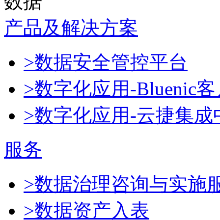
数据
产品及解决方案
>数据安全管控平台
>数字化应用-Blueni
>数字化应用-云捷集成
服务
>数据治理咨询与实施
>数据资产入表