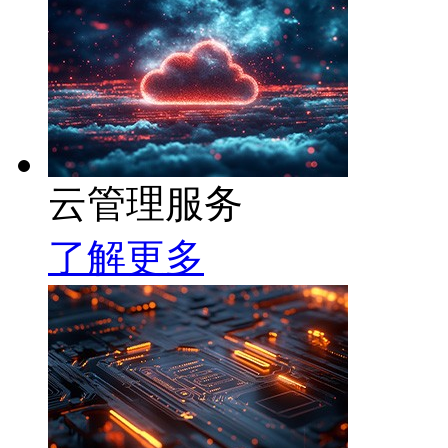
云管理服务
了解更多