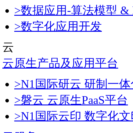
>数据应用-算法模型 & 
>数字化应用开发
云
云原生产品及应用平台
>N1国际研云 研制一
>磐云 云原生PaaS平台
>N1国际云印 数字化