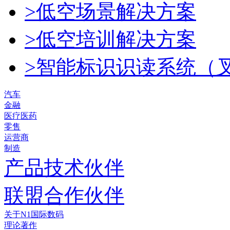
>低空场景解决方案
>低空培训解决方案
>智能标识识读系统（
汽车
金融
医疗医药
零售
运营商
制造
产品技术伙伴
联盟合作伙伴
关于N1国际数码
理论著作