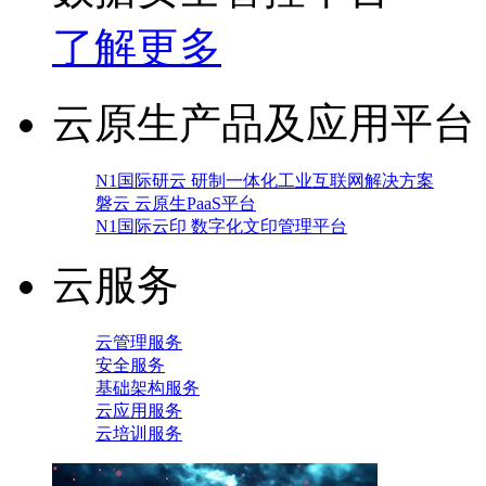
了解更多
云原生产品及应用平台
N1国际研云 研制一体化工业互联网解决方案
磐云 云原生PaaS平台
N1国际云印 数字化文印管理平台
云服务
云管理服务
安全服务
基础架构服务
云应用服务
云培训服务