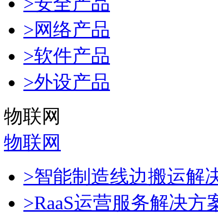
>安全产品
>网络产品
>软件产品
>外设产品
物联网
物联网
>智能制造线边搬运解
>RaaS运营服务解决方