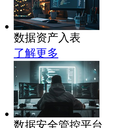
数据资产入表
了解更多
数据安全管控平台