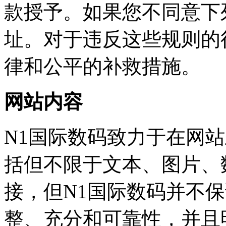
款授予。如果您不同意下列
址。对于违反这些规则的行为
律和公平的补救措施。
网站内容
N1国际数码致力于在网站上
括但不限于文本、图片、数
接，但N1国际数码并不
整、充分和可靠性