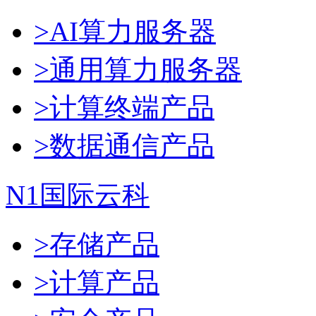
>AI算力服务器
>通用算力服务器
>计算终端产品
>数据通信产品
N1国际云科
>存储产品
>计算产品