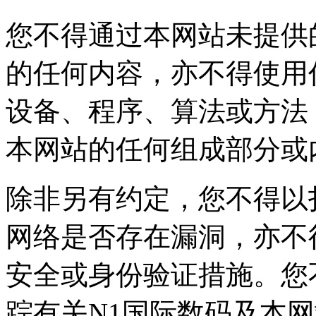
您不得通过本网站未提供
的任何内容，亦不得使用
设备、程序、算法或方法
本网站的任何组成部分或
除非另有约定，您不得
网络是否存在漏洞，
安全或身份验证措施。您不
踪有关N1国际数码及本