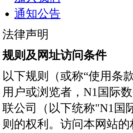
通知公告
法律声明
规则及网址访问条件
以下规则（或称“使用条
用户或浏览者，N1国
联公司（以下统称"N1国
则的权利。访问本网站的