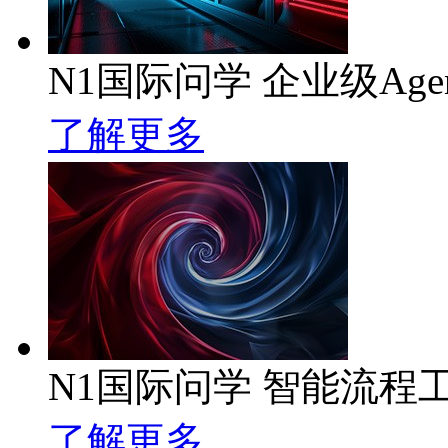
N1国际问学 企业级Age
了解更多
N1国际问学 智能流程
了解更多