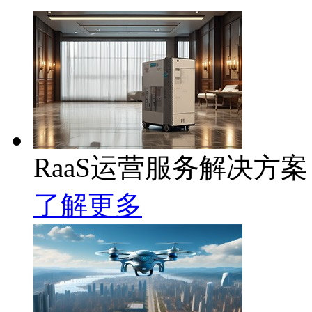
RaaS运营服务解决方案
了解更多